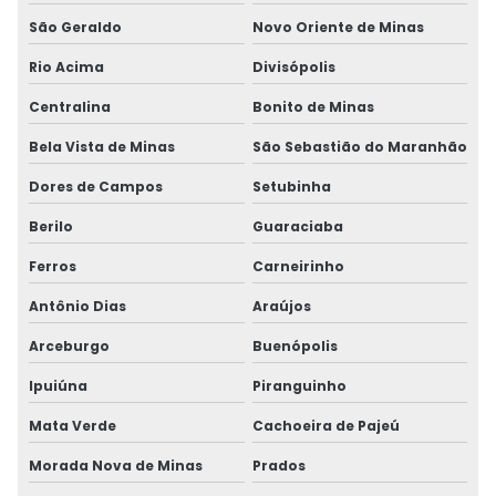
São Geraldo
Novo Oriente de Minas
Rio Acima
Divisópolis
Centralina
Bonito de Minas
Bela Vista de Minas
São Sebastião do Maranhão
Dores de Campos
Setubinha
Berilo
Guaraciaba
Ferros
Carneirinho
Antônio Dias
Araújos
Arceburgo
Buenópolis
Ipuiúna
Piranguinho
Mata Verde
Cachoeira de Pajeú
Morada Nova de Minas
Prados