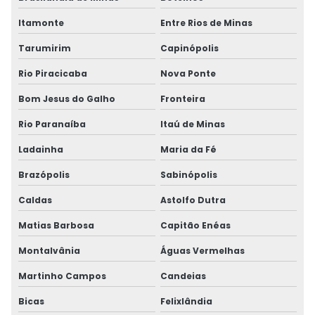
Itamonte
Entre Rios de Minas
Tarumirim
Capinópolis
Rio Piracicaba
Nova Ponte
Bom Jesus do Galho
Fronteira
Rio Paranaíba
Itaú de Minas
Ladainha
Maria da Fé
Brazópolis
Sabinópolis
Caldas
Astolfo Dutra
Matias Barbosa
Capitão Enéas
Montalvânia
Águas Vermelhas
Martinho Campos
Candeias
Bicas
Felixlândia