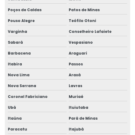
Poços de Caldas
Patos de Minas
Pouso Alegre
Teófilo Otoni
Varginha
Conselheiro Lafaiete
Sabará
Vespasiano
Barbacena
Araguari
Itabira
Passos
Nova Lima
Araxá
Nova Serrana
Lavras
Coronel Fabriciano
Muriaé
Ubá
Ituiutaba
Itaúna
Pará de Minas
Paracatu
Itajubá