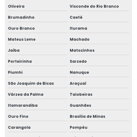
Oliveira
Visconde do Rio Branco
Brumadinho
Caeté
Ouro Branco
Iturama
Mateus Leme
Machado
Jaíba
Matozinhos
Porteirinha
Sarzedo
Piumhi
Nanuque
São Joaquim de Bicas
Araçuaí
Várzea da Palma
Taiobeiras
Itamarandiba
Guanhães
Ouro Fino
Brasília de Minas
Carangola
Pompéu