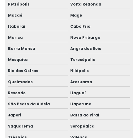
Petrópolis
Volta Redonda
Macaé
Magé
Itaboraí
Cabo Frio
Maricá
Nova Friburgo
Barra Mansa
Angra dos Reis
Mesquita
Teresópolis
Rio das Ostras
Nilópolis
Queimados
Araruama
Resende
Itaguaí
São Pedro da Aldeia
Itaperuna
Japeri
Barra do Piraí
Saquarema
Seropédica
Três Rios
Valença