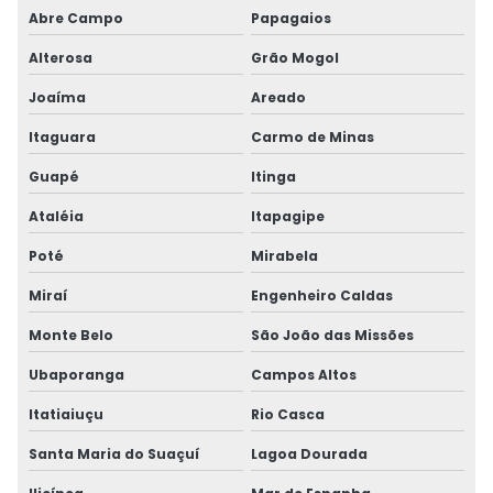
Abre Campo
Papagaios
Alterosa
Grão Mogol
Joaíma
Areado
Itaguara
Carmo de Minas
Guapé
Itinga
Ataléia
Itapagipe
Poté
Mirabela
Miraí
Engenheiro Caldas
Monte Belo
São João das Missões
Ubaporanga
Campos Altos
Itatiaiuçu
Rio Casca
Santa Maria do Suaçuí
Lagoa Dourada