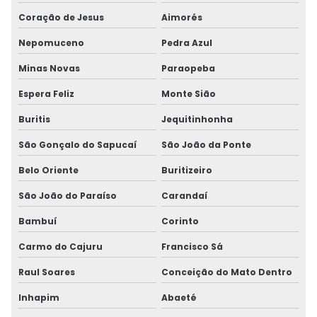
Coração de Jesus
Aimorés
Nepomuceno
Pedra Azul
Minas Novas
Paraopeba
Espera Feliz
Monte Sião
Buritis
Jequitinhonha
São Gonçalo do Sapucaí
São João da Ponte
Belo Oriente
Buritizeiro
São João do Paraíso
Carandaí
Bambuí
Corinto
Carmo do Cajuru
Francisco Sá
Raul Soares
Conceição do Mato Dentro
Inhapim
Abaeté