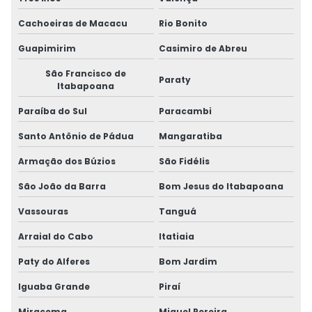
Cachoeiras de Macacu
Rio Bonito
Guapimirim
Casimiro de Abreu
São Francisco de
Paraty
Itabapoana
Paraíba do Sul
Paracambi
Santo Antônio de Pádua
Mangaratiba
Armação dos Búzios
São Fidélis
São João da Barra
Bom Jesus do Itabapoana
Vassouras
Tanguá
Arraial do Cabo
Itatiaia
Paty do Alferes
Bom Jardim
Iguaba Grande
Piraí
Miracema
Miguel Pereira