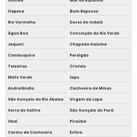
Ilicínea
Mar de Espanha
Itapeva
Bom Repouso
Rio Vermelho
Dores do Indaiá
Água Boa
Conceição do Rio Verde
Jequeri
Chapada Gaúcha
Cambuquira
Perdigão
Teixeiras
Cristais
Mato Verde
Iapu
Andrelândia
Cachoeira de Minas
São Gonçalo do Rio Abaixo
Virgem da Lapa
Serra do Salitre
São Gonçalo do Pará
Ubaí
Piraúba
Carmo da Cachoeira
Estiva