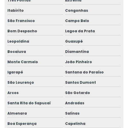
Três Pontas
Extrema
Itabirito
Congonhas
São Francisco
Campo Belo
Bom Despacho
Lagoa da Prata
Leopoldina
Guaxupé
Bocaiuva
Diamantina
Monte Carmelo
João Pinheiro
Igarapé
Santana do Paraíso
São Lourenço
Santos Dumont
Arcos
São Gotardo
Santa Rita do Sapucaí
Andradas
Almenara
Salinas
Boa Esperança
Capelinha