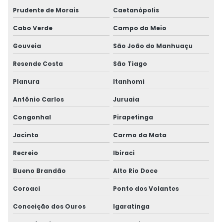
Prudente de Morais
Caetanópolis
Cabo Verde
Campo do Meio
Gouveia
São João do Manhuaçu
Resende Costa
São Tiago
Planura
Itanhomi
Antônio Carlos
Juruaia
Congonhal
Pirapetinga
Jacinto
Carmo da Mata
Recreio
Ibiraci
Bueno Brandão
Alto Rio Doce
Coroaci
Ponto dos Volantes
Conceição dos Ouros
Igaratinga