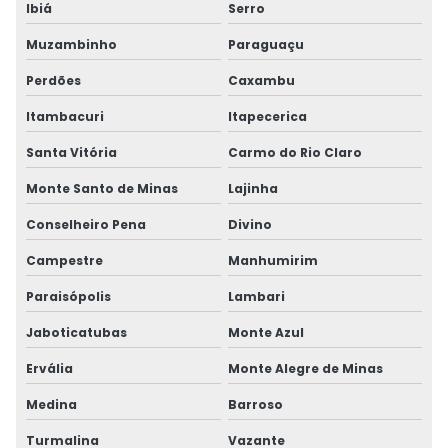
Ibiá
Serro
Muzambinho
Paraguaçu
Perdões
Caxambu
Itambacuri
Itapecerica
Santa Vitória
Carmo do Rio Claro
Monte Santo de Minas
Lajinha
Conselheiro Pena
Divino
Campestre
Manhumirim
Paraisópolis
Lambari
Jaboticatubas
Monte Azul
Ervália
Monte Alegre de Minas
Medina
Barroso
Turmalina
Vazante