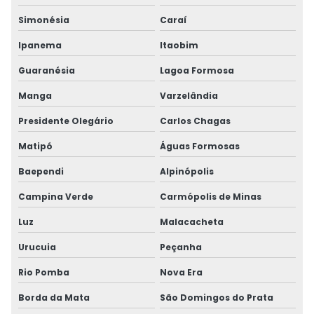
Simonésia
Caraí
Ipanema
Itaobim
Guaranésia
Lagoa Formosa
Manga
Varzelândia
Presidente Olegário
Carlos Chagas
Matipó
Águas Formosas
Baependi
Alpinópolis
Campina Verde
Carmópolis de Minas
Luz
Malacacheta
Urucuia
Peçanha
Rio Pomba
Nova Era
Borda da Mata
São Domingos do Prata