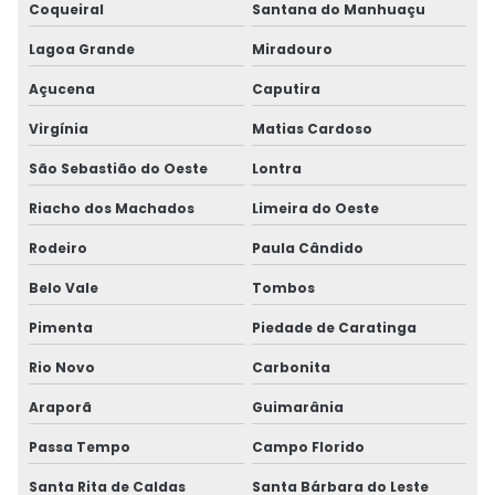
Coqueiral
Santana do Manhuaçu
Lagoa Grande
Miradouro
Açucena
Caputira
Virgínia
Matias Cardoso
São Sebastião do Oeste
Lontra
Riacho dos Machados
Limeira do Oeste
Rodeiro
Paula Cândido
Belo Vale
Tombos
Pimenta
Piedade de Caratinga
Rio Novo
Carbonita
Araporã
Guimarânia
Passa Tempo
Campo Florido
Santa Rita de Caldas
Santa Bárbara do Leste