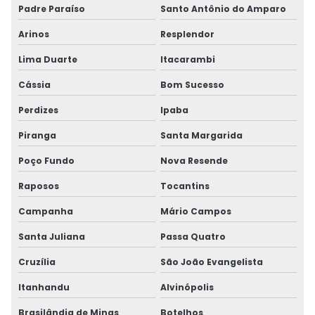
Padre Paraíso
Santo Antônio do Amparo
Arinos
Resplendor
Lima Duarte
Itacarambi
Cássia
Bom Sucesso
Perdizes
Ipaba
Piranga
Santa Margarida
Poço Fundo
Nova Resende
Raposos
Tocantins
Campanha
Mário Campos
Santa Juliana
Passa Quatro
Cruzília
São João Evangelista
Itanhandu
Alvinópolis
Brasilândia de Minas
Botelhos