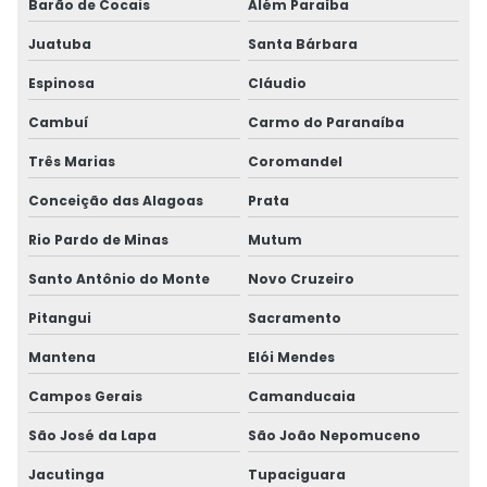
Barão de Cocais
Além Paraíba
Juatuba
Santa Bárbara
Espinosa
Cláudio
Cambuí
Carmo do Paranaíba
Três Marias
Coromandel
Conceição das Alagoas
Prata
Rio Pardo de Minas
Mutum
Santo Antônio do Monte
Novo Cruzeiro
Pitangui
Sacramento
Mantena
Elói Mendes
Campos Gerais
Camanducaia
São José da Lapa
São João Nepomuceno
Jacutinga
Tupaciguara