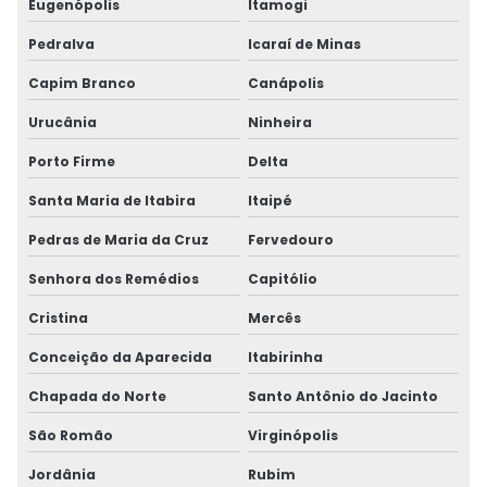
Eugenópolis
Itamogi
Pedralva
Icaraí de Minas
Capim Branco
Canápolis
Urucânia
Ninheira
Porto Firme
Delta
Santa Maria de Itabira
Itaipé
Pedras de Maria da Cruz
Fervedouro
Senhora dos Remédios
Capitólio
Cristina
Mercês
Conceição da Aparecida
Itabirinha
Chapada do Norte
Santo Antônio do Jacinto
São Romão
Virginópolis
Jordânia
Rubim