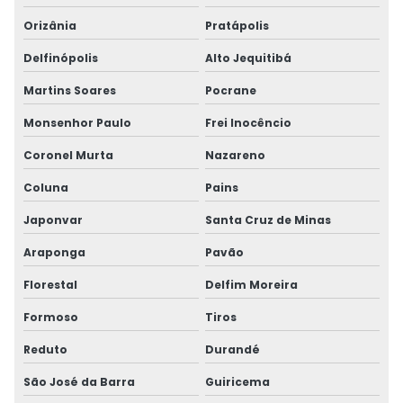
Orizânia
Pratápolis
Delfinópolis
Alto Jequitibá
Martins Soares
Pocrane
Monsenhor Paulo
Frei Inocêncio
Coronel Murta
Nazareno
Coluna
Pains
Japonvar
Santa Cruz de Minas
Araponga
Pavão
Florestal
Delfim Moreira
Formoso
Tiros
Reduto
Durandé
São José da Barra
Guiricema