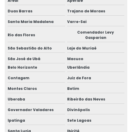
Areal
Aperibé
Duas Barras
Trajano de Moraes
Santa Maria Madalena
Varre-Sai
Comendador Levy
Rio das Flores
Gasparian
São Sebastião do Alto
Laje do Muriaé
São José de Ubá
Macuco
Belo Horizonte
Uberlândia
Contagem
Juiz de Fora
Montes Claros
Betim
Uberaba
Ribeirão das Neves
Governador Valadares
Divinópolis
Ipatinga
Sete Lagoas
Santa Luzia
Ibirité