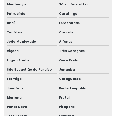
Manhuaçu
São João del Rei
Patrocínio
Caratinga
Unaí
Esmeraldas
Timóteo
Curvelo
João Monlevade
Alfenas
Viçosa
Três Corações
Lagoa Santa
Ouro Preto
São Sebastião do Paraíso
Janaúba
Formiga
Cataguases
Januária
Pedro Leopoldo
Mariana
Frutal
Ponte Nova
Pirapora