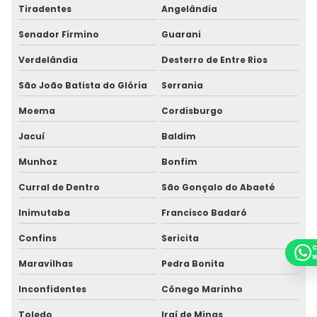
Tiradentes
Angelândia
Senador Firmino
Guarani
Verdelândia
Desterro de Entre Rios
São João Batista do Glória
Serrania
Moema
Cordisburgo
Jacuí
Baldim
Munhoz
Bonfim
Curral de Dentro
São Gonçalo do Abaeté
Inimutaba
Francisco Badaró
Confins
Sericita
C
W
Maravilhas
Pedra Bonita
Inconfidentes
Cônego Marinho
Toledo
Iraí de Minas