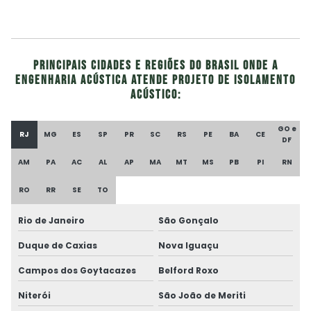
Principais cidades e regiões do Brasil onde a
Engenharia Acústica atende Projeto de isolamento
acústico:
GO e
RJ
MG
ES
SP
PR
SC
RS
PE
BA
CE
DF
AM
PA
AC
AL
AP
MA
MT
MS
PB
PI
RN
RO
RR
SE
TO
Rio de Janeiro
São Gonçalo
Duque de Caxias
Nova Iguaçu
Campos dos Goytacazes
Belford Roxo
Niterói
São João de Meriti