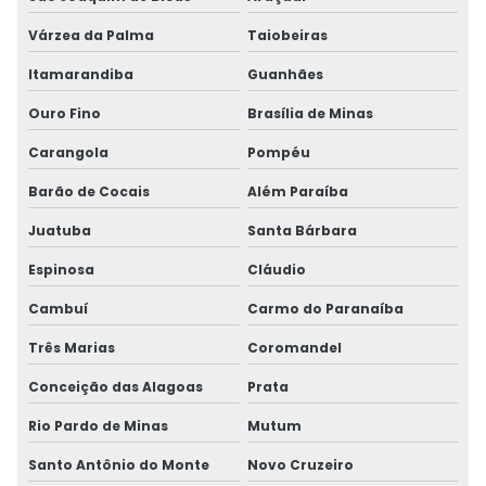
Várzea da Palma
Taiobeiras
Itamarandiba
Guanhães
Ouro Fino
Brasília de Minas
Carangola
Pompéu
Barão de Cocais
Além Paraíba
Juatuba
Santa Bárbara
Espinosa
Cláudio
Cambuí
Carmo do Paranaíba
Três Marias
Coromandel
Conceição das Alagoas
Prata
Rio Pardo de Minas
Mutum
Santo Antônio do Monte
Novo Cruzeiro