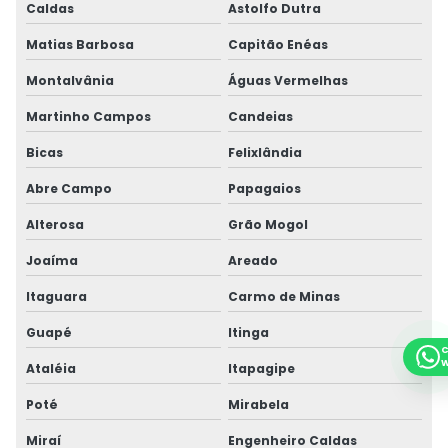
Caldas
Astolfo Dutra
Matias Barbosa
Capitão Enéas
Montalvânia
Águas Vermelhas
Martinho Campos
Candeias
Bicas
Felixlândia
Abre Campo
Papagaios
Alterosa
Grão Mogol
Joaíma
Areado
Itaguara
Carmo de Minas
Guapé
Itinga
C
W
Ataléia
Itapagipe
Poté
Mirabela
Miraí
Engenheiro Caldas