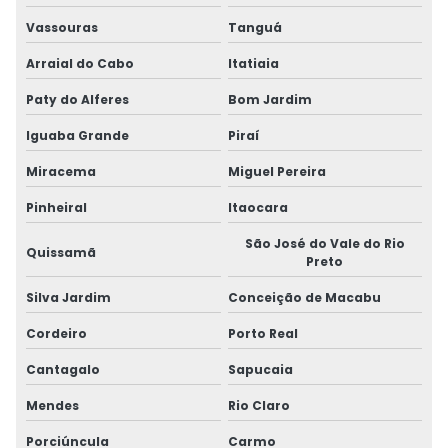
Vassouras
Tanguá
Arraial do Cabo
Itatiaia
Paty do Alferes
Bom Jardim
Iguaba Grande
Piraí
Miracema
Miguel Pereira
Pinheiral
Itaocara
São José do Vale do Rio
Quissamã
Preto
Silva Jardim
Conceição de Macabu
Cordeiro
Porto Real
Cantagalo
Sapucaia
Mendes
Rio Claro
Porciúncula
Carmo