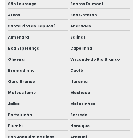
São Lourenço
Santos Dumont
Arcos
São Gotardo
Santa Rita do Sapucaí
Andradas
Almenara
Salinas
Boa Esperança
Capelinha
Oliveira
Visconde do Rio Branco
Brumadinho
Caeté
Ouro Branco
Iturama
Mateus Leme
Machado
Jaíba
Matozinhos
Porteirinha
Sarzedo
Piumhi
Nanuque
São Joaquim de Bicas
Araçuaí