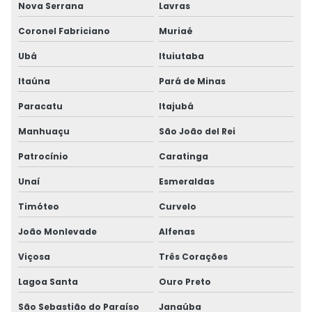
Nova Serrana
Lavras
Coronel Fabriciano
Muriaé
Ubá
Ituiutaba
Itaúna
Pará de Minas
Paracatu
Itajubá
Manhuaçu
São João del Rei
Patrocínio
Caratinga
Unaí
Esmeraldas
Timóteo
Curvelo
João Monlevade
Alfenas
Viçosa
Três Corações
Lagoa Santa
Ouro Preto
São Sebastião do Paraíso
Janaúba