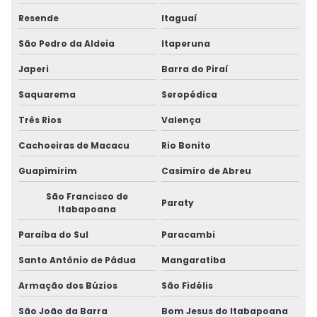
Resende
Itaguaí
São Pedro da Aldeia
Itaperuna
Japeri
Barra do Piraí
Saquarema
Seropédica
Três Rios
Valença
Cachoeiras de Macacu
Rio Bonito
Guapimirim
Casimiro de Abreu
São Francisco de
Paraty
Itabapoana
Paraíba do Sul
Paracambi
Santo Antônio de Pádua
Mangaratiba
Armação dos Búzios
São Fidélis
São João da Barra
Bom Jesus do Itabapoana