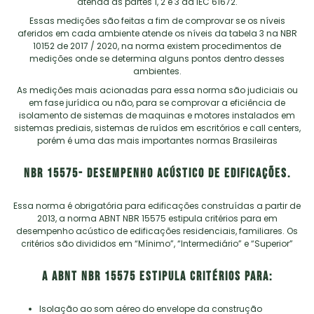
atenda as partes 1, 2 e 3 da IEC 61672.
Essas medições são feitas a fim de comprovar se os níveis
aferidos em cada ambiente atende os níveis da tabela 3 na NBR
10152 de 2017 / 2020, na norma existem procedimentos de
medições onde se determina alguns pontos dentro desses
ambientes.
As medições mais acionadas para essa norma são judiciais ou
em fase jurídica ou não, para se comprovar a eficiência de
isolamento de sistemas de maquinas e motores instalados em
sistemas prediais, sistemas de ruídos em escritórios e call centers,
porém é uma das mais importantes normas Brasileiras
NBR 15575- desempenho acústico de edificações.
Essa norma é obrigatória para edificações construídas a partir de
2013, a norma ABNT NBR 15575 estipula critérios para em
desempenho acústico de edificações residenciais, familiares. Os
critérios são divididos em “Mínimo”, “Intermediário” e “Superior”
A ABNT NBR 15575 estipula critérios para:
Isolação ao som aéreo do envelope da construção