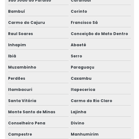
São João do Paraíso
Carandaí
Bambuí
Corinto
Carmo do Cajuru
Francisco Sá
Raul Soares
Conceição do Mato Dentro
Inhapim
Abaeté
Ibiá
Serro
Muzambinho
Paraguaçu
Perdões
Caxambu
Itambacuri
Itapecerica
Santa Vitória
Carmo do Rio Claro
Monte Santo de Minas
Lajinha
Conselheiro Pena
Divino
Campestre
Manhumirim