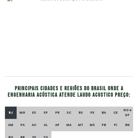
Principais cidades e regiões do Brasil onde a
Engenharia Acústica atende Laudo acustico preço:
GO e
RJ
MG
ES
SP
PR
SC
RS
PE
BA
CE
DF
AM
PA
AC
AL
AP
MA
MT
MS
PB
PI
RN
RO
RR
SE
TO