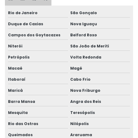
Rio de Janeiro
São Gonçalo
Duque de Caxias
Nova Iguaçu
Campos dos Goytacazes
Belford Roxo
Niterói
São João de Meriti
Petrópolis
Volta Redonda
Macaé
Magé
Itaboraí
Cabo Frio
Maricá
Nova Friburgo
Barra Mansa
Angra dos Reis
Mesquita
Teresópolis
Rio das Ostras
Nilópolis
Queimados
Araruama