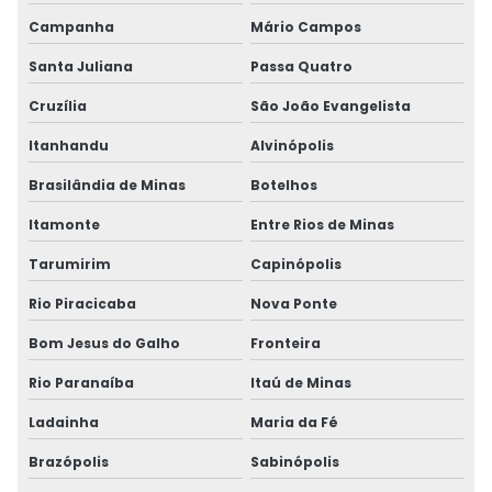
Campanha
Mário Campos
Santa Juliana
Passa Quatro
Cruzília
São João Evangelista
Itanhandu
Alvinópolis
Brasilândia de Minas
Botelhos
Itamonte
Entre Rios de Minas
Tarumirim
Capinópolis
Rio Piracicaba
Nova Ponte
Bom Jesus do Galho
Fronteira
Rio Paranaíba
Itaú de Minas
Ladainha
Maria da Fé
Brazópolis
Sabinópolis