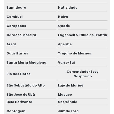
Sumidouro
Natividade
Cambuci
Italva
Carapebus
Quatis
Cardoso Moreira
Engenheiro Paulo de Frontin
Areal
Aperibé
Duas Barras
Trajano de Moraes
Santa Maria Madalena
Varre-Sai
Comendador Levy
Rio das Flores
Gasparian
São Sebastião do Alto
Laje do Muriaé
São José de Ubá
Macuco
Belo Horizonte
Uberlândia
Contagem
Juiz de Fora