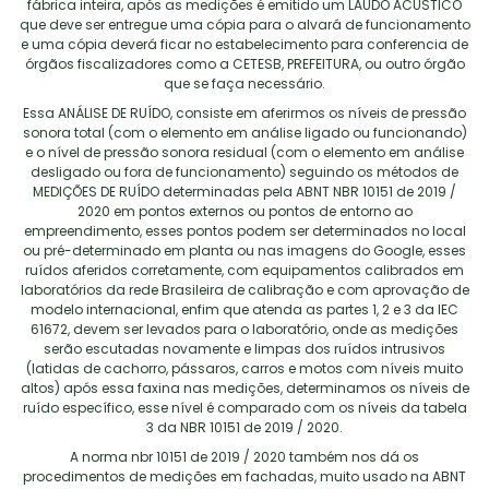
fábrica inteira, após as medições é emitido um LAUDO ACÚSTICO
que deve ser entregue uma cópia para o alvará de funcionamento
e uma cópia deverá ficar no estabelecimento para conferencia de
órgãos fiscalizadores como a CETESB, PREFEITURA, ou outro órgão
que se faça necessário.
Essa ANÁLISE DE RUÍDO, consiste em aferirmos os níveis de pressão
sonora total (com o elemento em análise ligado ou funcionando)
e o nível de pressão sonora residual (com o elemento em análise
desligado ou fora de funcionamento) seguindo os métodos de
MEDIÇÕES DE RUÍDO determinadas pela ABNT NBR 10151 de 2019 /
2020 em pontos externos ou pontos de entorno ao
empreendimento, esses pontos podem ser determinados no local
ou pré-determinado em planta ou nas imagens do Google, esses
ruídos aferidos corretamente, com equipamentos calibrados em
laboratórios da rede Brasileira de calibração e com aprovação de
modelo internacional, enfim que atenda as partes 1, 2 e 3 da IEC
61672, devem ser levados para o laboratório, onde as medições
serão escutadas novamente e limpas dos ruídos intrusivos
(latidas de cachorro, pássaros, carros e motos com níveis muito
altos) após essa faxina nas medições, determinamos os níveis de
ruído específico, esse nível é comparado com os níveis da tabela
3 da NBR 10151 de 2019 / 2020.
A norma nbr 10151 de 2019 / 2020 também nos dá os
procedimentos de medições em fachadas, muito usado na ABNT