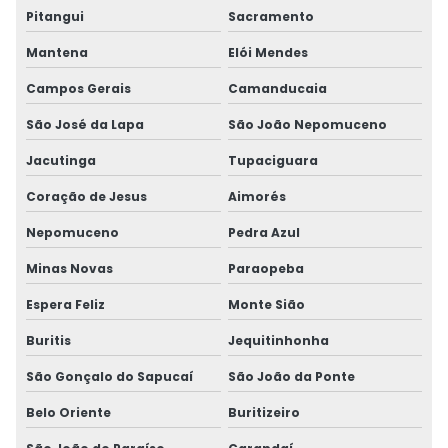
Pitangui
Sacramento
Mantena
Elói Mendes
Campos Gerais
Camanducaia
São José da Lapa
São João Nepomuceno
Jacutinga
Tupaciguara
Coração de Jesus
Aimorés
Nepomuceno
Pedra Azul
Minas Novas
Paraopeba
Espera Feliz
Monte Sião
Buritis
Jequitinhonha
São Gonçalo do Sapucaí
São João da Ponte
Belo Oriente
Buritizeiro