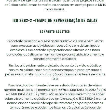
Nós da MS engenharia e consultoria fazemos os projetos iniciais
acústico e efetuamos também os ensaios em campo para a NR 15
maquinários.
ISO 3382-2 –TEMPO DE REVERBERAÇÃO DE SALAS
CONFORTO ACÚSTICO
O conforto acústico é a sensação auditiva de paz e bem-estar
para executar as atividades necessárias em determinado
ambiente. Esse conforto é proporcionado através das boas
condições acústicas em um ambiente construído, isolamento e
condicionamento acústico.
Um local devidamente projetado do ponto de vista acústico,
minimiza ruídos, melhora a concentração, a produtividade e
permite uma melhor comunicação e clareza no entendimento da
fala.
Para isso, todo ambiente deve ser estudado através de várias
normas acústicas, as normas NBR 15575, a NBR 10151 de 2019 / 2020
e a NBR 10152 de 2017 / 2020 são usadas para determinar e saber
sobre o isolamento acústico dos ambientes, já a ISO 3382-2 é uma
norma onde se mede o tempo de reverberação para podermos
tem parâmetros e podermos fazer os cálculos acústicos de