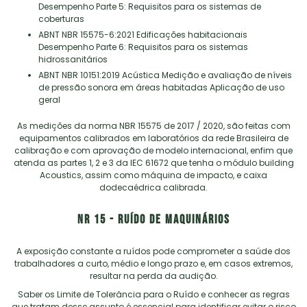
Desempenho Parte 5: Requisitos para os sistemas de
coberturas
ABNT NBR 15575-6:2021 Edificações habitacionais
Desempenho Parte 6: Requisitos para os sistemas
hidrossanitários
ABNT NBR 10151:2019 Acústica Medição e avaliação de níveis
de pressão sonora em áreas habitadas Aplicação de uso
geral
As medições da norma NBR 15575 de 2017 / 2020, são feitas com
equipamentos calibrados em laboratórios da rede Brasileira de
calibração e com aprovação de modelo internacional, enfim que
atenda as partes 1, 2 e 3 da IEC 61672 que tenha o módulo building
Acoustics, assim como máquina de impacto, e caixa
dodecaédrica calibrada.
NR 15 - RUÍDO DE MAQUINÁRIOS
A exposição constante a ruídos pode comprometer a saúde dos
trabalhadores a curto, médio e longo prazo e, em casos extremos,
resultar na perda da audição.
Saber os Limite de Tolerância para o Ruído e conhecer as regras
que tratam desse assunto é essencial para identificar evitar o risco