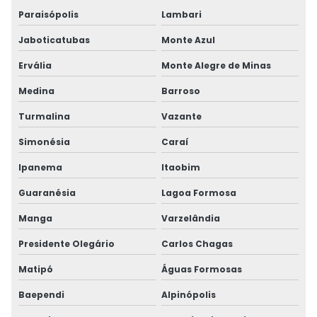
Paraisópolis
Lambari
Jaboticatubas
Monte Azul
Ervália
Monte Alegre de Minas
Medina
Barroso
Turmalina
Vazante
Simonésia
Caraí
Ipanema
Itaobim
Guaranésia
Lagoa Formosa
Manga
Varzelândia
Presidente Olegário
Carlos Chagas
Matipó
Águas Formosas
Baependi
Alpinópolis