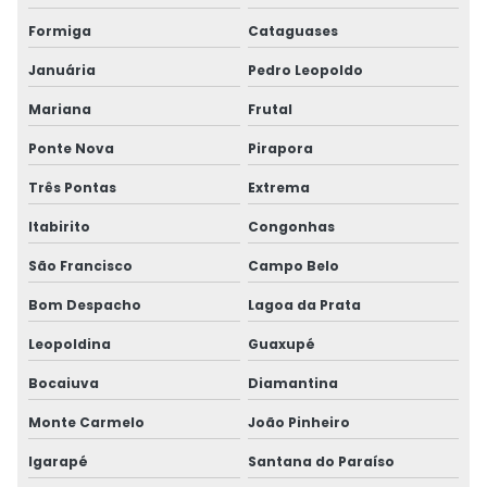
Formiga
Cataguases
Januária
Pedro Leopoldo
Mariana
Frutal
Ponte Nova
Pirapora
Três Pontas
Extrema
Itabirito
Congonhas
São Francisco
Campo Belo
Bom Despacho
Lagoa da Prata
Leopoldina
Guaxupé
Bocaiuva
Diamantina
Monte Carmelo
João Pinheiro
Igarapé
Santana do Paraíso