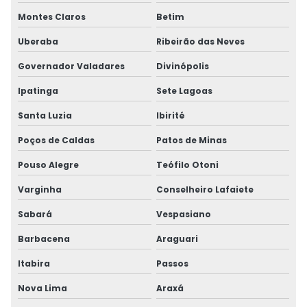
Montes Claros
Betim
Uberaba
Ribeirão das Neves
Governador Valadares
Divinópolis
Ipatinga
Sete Lagoas
Santa Luzia
Ibirité
Poços de Caldas
Patos de Minas
Pouso Alegre
Teófilo Otoni
Varginha
Conselheiro Lafaiete
Sabará
Vespasiano
Barbacena
Araguari
Itabira
Passos
Nova Lima
Araxá