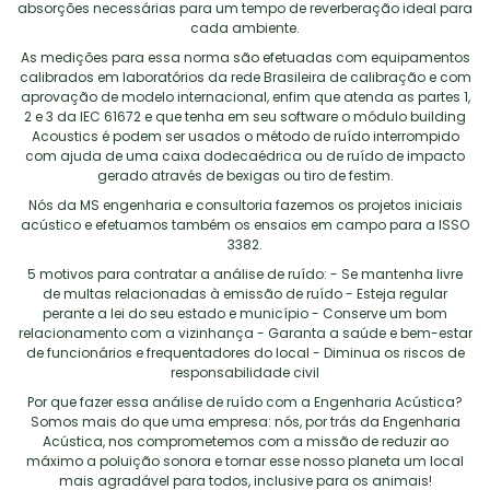
absorções necessárias para um tempo de reverberação ideal para
cada ambiente.
As medições para essa norma são efetuadas com equipamentos
calibrados em laboratórios da rede Brasileira de calibração e com
aprovação de modelo internacional, enfim que atenda as partes 1,
2 e 3 da IEC 61672 e que tenha em seu software o módulo building
Acoustics é podem ser usados o método de ruído interrompido
com ajuda de uma caixa dodecaédrica ou de ruído de impacto
gerado através de bexigas ou tiro de festim.
Nós da MS engenharia e consultoria fazemos os projetos iniciais
acústico e efetuamos também os ensaios em campo para a ISSO
3382.
5 motivos para contratar a análise de ruído: - Se mantenha livre
de multas relacionadas à emissão de ruído - Esteja regular
perante a lei do seu estado e município - Conserve um bom
relacionamento com a vizinhança - Garanta a saúde e bem-estar
de funcionários e frequentadores do local - Diminua os riscos de
responsabilidade civil
Por que fazer essa análise de ruído com a Engenharia Acústica?
Somos mais do que uma empresa: nós, por trás da Engenharia
Acústica, nos comprometemos com a missão de reduzir ao
máximo a poluição sonora e tornar esse nosso planeta um local
mais agradável para todos, inclusive para os animais!