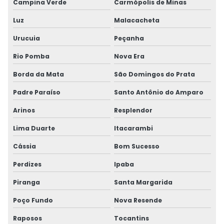
Campina Verde
Carmópolis de Minas
Luz
Malacacheta
Urucuia
Peçanha
Rio Pomba
Nova Era
Borda da Mata
São Domingos do Prata
Padre Paraíso
Santo Antônio do Amparo
Arinos
Resplendor
Lima Duarte
Itacarambi
Cássia
Bom Sucesso
Perdizes
Ipaba
Piranga
Santa Margarida
Poço Fundo
Nova Resende
Raposos
Tocantins