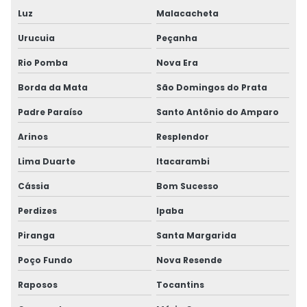
Luz
Malacacheta
Urucuia
Peçanha
Rio Pomba
Nova Era
Borda da Mata
São Domingos do Prata
Padre Paraíso
Santo Antônio do Amparo
Arinos
Resplendor
Lima Duarte
Itacarambi
Cássia
Bom Sucesso
Perdizes
Ipaba
Piranga
Santa Margarida
Poço Fundo
Nova Resende
Raposos
Tocantins