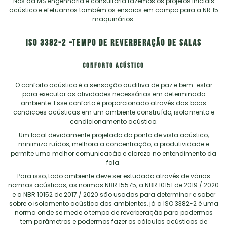
Nós da MS engenharia e consultoria fazemos os projetos iniciais
acústico e efetuamos também os ensaios em campo para a NR 15
maquinários.
ISO 3382-2 –TEMPO DE REVERBERAÇÃO DE SALAS
CONFORTO ACÚSTICO
O conforto acústico é a sensação auditiva de paz e bem-estar
para executar as atividades necessárias em determinado
ambiente. Esse conforto é proporcionado através das boas
condições acústicas em um ambiente construído, isolamento e
condicionamento acústico.
Um local devidamente projetado do ponto de vista acústico,
minimiza ruídos, melhora a concentração, a produtividade e
permite uma melhor comunicação e clareza no entendimento da
fala.
Para isso, todo ambiente deve ser estudado através de várias
normas acústicas, as normas NBR 15575, a NBR 10151 de 2019 / 2020
e a NBR 10152 de 2017 / 2020 são usadas para determinar e saber
sobre o isolamento acústico dos ambientes, já a ISO 3382-2 é uma
norma onde se mede o tempo de reverberação para podermos
tem parâmetros e podermos fazer os cálculos acústicos de