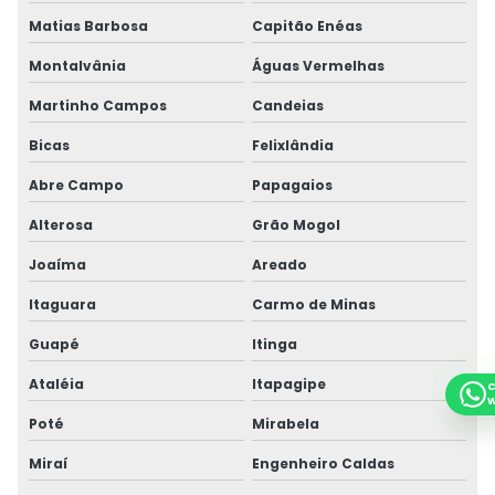
Matias Barbosa
Capitão Enéas
Montalvânia
Águas Vermelhas
Martinho Campos
Candeias
Bicas
Felixlândia
Abre Campo
Papagaios
Alterosa
Grão Mogol
Joaíma
Areado
Itaguara
Carmo de Minas
Guapé
Itinga
Ataléia
Itapagipe
C
W
Poté
Mirabela
Miraí
Engenheiro Caldas