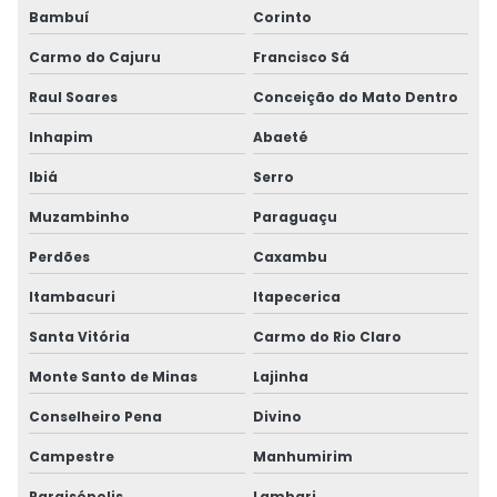
Bambuí
Corinto
Carmo do Cajuru
Francisco Sá
Raul Soares
Conceição do Mato Dentro
Inhapim
Abaeté
Ibiá
Serro
Muzambinho
Paraguaçu
Perdões
Caxambu
Itambacuri
Itapecerica
Santa Vitória
Carmo do Rio Claro
Monte Santo de Minas
Lajinha
Conselheiro Pena
Divino
Campestre
Manhumirim
Paraisópolis
Lambari