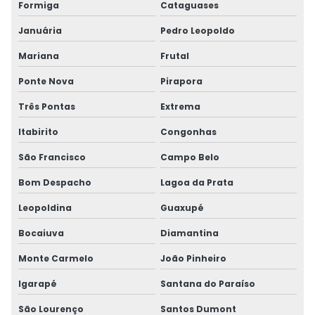
Formiga
Cataguases
Januária
Pedro Leopoldo
Mariana
Frutal
Ponte Nova
Pirapora
Três Pontas
Extrema
Itabirito
Congonhas
São Francisco
Campo Belo
Bom Despacho
Lagoa da Prata
Leopoldina
Guaxupé
Bocaiuva
Diamantina
Monte Carmelo
João Pinheiro
Igarapé
Santana do Paraíso
São Lourenço
Santos Dumont