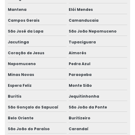
Mantena
Elói Mendes
Campos Gerais
Camanducaia
São José da Lapa
São João Nepomuceno
Jacutinga
Tupaciguara
Coração de Jesus
Aimorés
Nepomuceno
Pedra Azul
Minas Novas
Paraopeba
Espera Feliz
Monte Sião
Buritis
Jequitinhonha
São Gonçalo do Sapucaí
São João da Ponte
Belo Oriente
Buritizeiro
São João do Paraíso
Carandaí