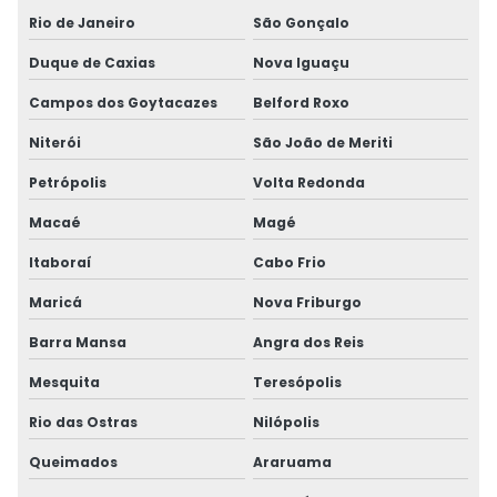
Rio de Janeiro
São Gonçalo
Duque de Caxias
Nova Iguaçu
Campos dos Goytacazes
Belford Roxo
Niterói
São João de Meriti
Petrópolis
Volta Redonda
Macaé
Magé
Itaboraí
Cabo Frio
Maricá
Nova Friburgo
Barra Mansa
Angra dos Reis
Mesquita
Teresópolis
Rio das Ostras
Nilópolis
Queimados
Araruama