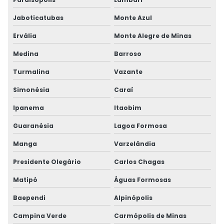
Jaboticatubas
Monte Azul
Ervália
Monte Alegre de Minas
Medina
Barroso
Turmalina
Vazante
Simonésia
Caraí
Ipanema
Itaobim
Guaranésia
Lagoa Formosa
Manga
Varzelândia
Presidente Olegário
Carlos Chagas
Matipó
Águas Formosas
Baependi
Alpinópolis
Campina Verde
Carmópolis de Minas