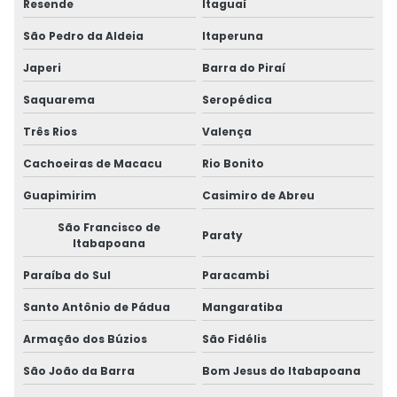
Resende
Itaguaí
São Pedro da Aldeia
Itaperuna
Japeri
Barra do Piraí
Saquarema
Seropédica
Três Rios
Valença
Cachoeiras de Macacu
Rio Bonito
Guapimirim
Casimiro de Abreu
São Francisco de
Paraty
Itabapoana
Paraíba do Sul
Paracambi
Santo Antônio de Pádua
Mangaratiba
Armação dos Búzios
São Fidélis
São João da Barra
Bom Jesus do Itabapoana