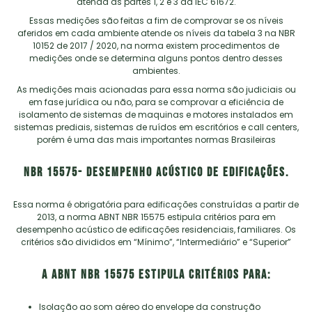
atenda as partes 1, 2 e 3 da IEC 61672.
Essas medições são feitas a fim de comprovar se os níveis
aferidos em cada ambiente atende os níveis da tabela 3 na NBR
10152 de 2017 / 2020, na norma existem procedimentos de
medições onde se determina alguns pontos dentro desses
ambientes.
As medições mais acionadas para essa norma são judiciais ou
em fase jurídica ou não, para se comprovar a eficiência de
isolamento de sistemas de maquinas e motores instalados em
sistemas prediais, sistemas de ruídos em escritórios e call centers,
porém é uma das mais importantes normas Brasileiras
NBR 15575- desempenho acústico de edificações.
Essa norma é obrigatória para edificações construídas a partir de
2013, a norma ABNT NBR 15575 estipula critérios para em
desempenho acústico de edificações residenciais, familiares. Os
critérios são divididos em “Mínimo”, “Intermediário” e “Superior”
A ABNT NBR 15575 estipula critérios para:
Isolação ao som aéreo do envelope da construção