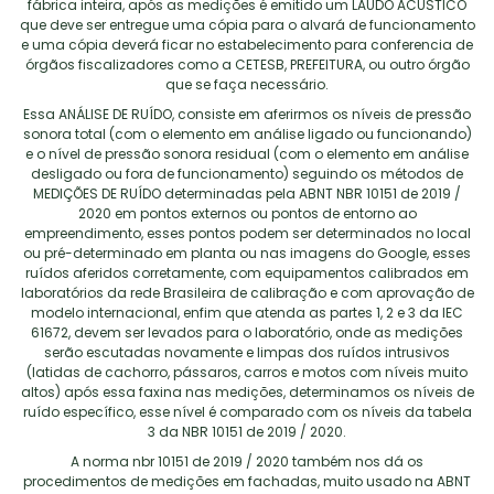
fábrica inteira, após as medições é emitido um LAUDO ACÚSTICO
que deve ser entregue uma cópia para o alvará de funcionamento
e uma cópia deverá ficar no estabelecimento para conferencia de
órgãos fiscalizadores como a CETESB, PREFEITURA, ou outro órgão
que se faça necessário.
Essa ANÁLISE DE RUÍDO, consiste em aferirmos os níveis de pressão
sonora total (com o elemento em análise ligado ou funcionando)
e o nível de pressão sonora residual (com o elemento em análise
desligado ou fora de funcionamento) seguindo os métodos de
MEDIÇÕES DE RUÍDO determinadas pela ABNT NBR 10151 de 2019 /
2020 em pontos externos ou pontos de entorno ao
empreendimento, esses pontos podem ser determinados no local
ou pré-determinado em planta ou nas imagens do Google, esses
ruídos aferidos corretamente, com equipamentos calibrados em
laboratórios da rede Brasileira de calibração e com aprovação de
modelo internacional, enfim que atenda as partes 1, 2 e 3 da IEC
61672, devem ser levados para o laboratório, onde as medições
serão escutadas novamente e limpas dos ruídos intrusivos
(latidas de cachorro, pássaros, carros e motos com níveis muito
altos) após essa faxina nas medições, determinamos os níveis de
ruído específico, esse nível é comparado com os níveis da tabela
3 da NBR 10151 de 2019 / 2020.
A norma nbr 10151 de 2019 / 2020 também nos dá os
procedimentos de medições em fachadas, muito usado na ABNT