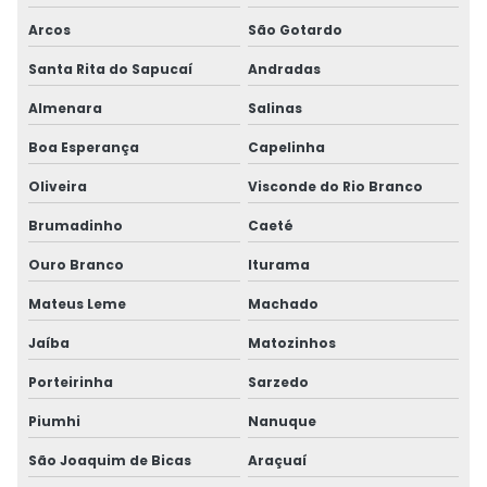
Arcos
São Gotardo
Santa Rita do Sapucaí
Andradas
Almenara
Salinas
Boa Esperança
Capelinha
Oliveira
Visconde do Rio Branco
Brumadinho
Caeté
Ouro Branco
Iturama
Mateus Leme
Machado
Jaíba
Matozinhos
Porteirinha
Sarzedo
Piumhi
Nanuque
São Joaquim de Bicas
Araçuaí