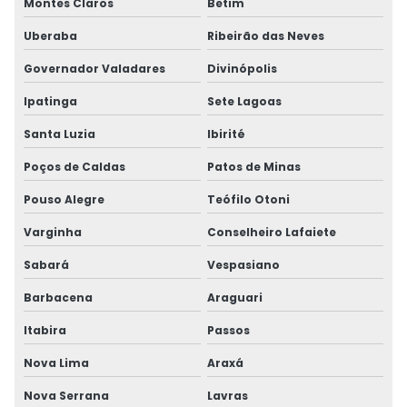
Montes Claros
Betim
Uberaba
Ribeirão das Neves
Governador Valadares
Divinópolis
Ipatinga
Sete Lagoas
Santa Luzia
Ibirité
Poços de Caldas
Patos de Minas
Pouso Alegre
Teófilo Otoni
Varginha
Conselheiro Lafaiete
Sabará
Vespasiano
Barbacena
Araguari
Itabira
Passos
Nova Lima
Araxá
Nova Serrana
Lavras