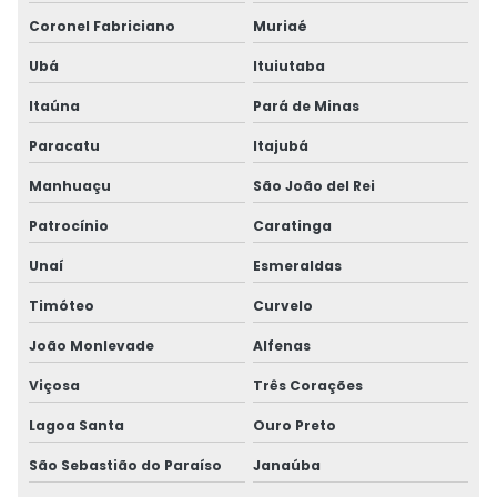
Coronel Fabriciano
Muriaé
Ubá
Ituiutaba
Itaúna
Pará de Minas
Paracatu
Itajubá
Manhuaçu
São João del Rei
Patrocínio
Caratinga
Unaí
Esmeraldas
Timóteo
Curvelo
João Monlevade
Alfenas
Viçosa
Três Corações
Lagoa Santa
Ouro Preto
São Sebastião do Paraíso
Janaúba