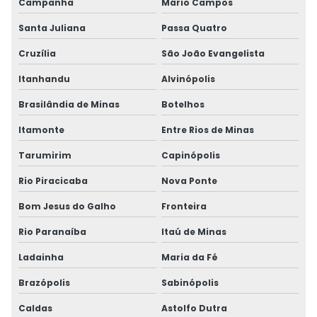
Campanha
Mário Campos
Santa Juliana
Passa Quatro
Cruzília
São João Evangelista
Itanhandu
Alvinópolis
Brasilândia de Minas
Botelhos
Itamonte
Entre Rios de Minas
Tarumirim
Capinópolis
Rio Piracicaba
Nova Ponte
Bom Jesus do Galho
Fronteira
Rio Paranaíba
Itaú de Minas
Ladainha
Maria da Fé
Brazópolis
Sabinópolis
Caldas
Astolfo Dutra