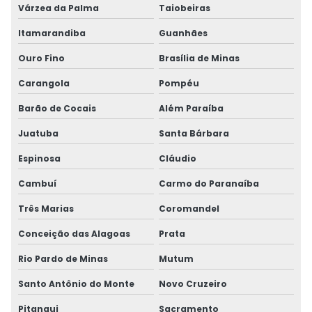
Várzea da Palma
Taiobeiras
Itamarandiba
Guanhães
Ouro Fino
Brasília de Minas
Carangola
Pompéu
Barão de Cocais
Além Paraíba
Juatuba
Santa Bárbara
Espinosa
Cláudio
Cambuí
Carmo do Paranaíba
Três Marias
Coromandel
Conceição das Alagoas
Prata
Rio Pardo de Minas
Mutum
Santo Antônio do Monte
Novo Cruzeiro
Pitangui
Sacramento