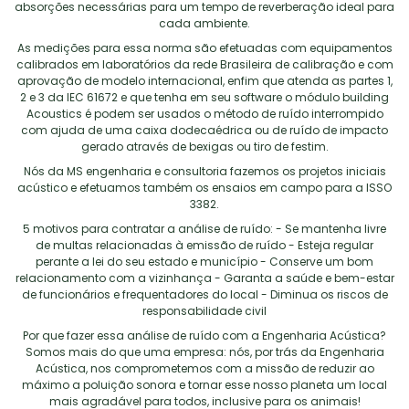
absorções necessárias para um tempo de reverberação ideal para
cada ambiente.
As medições para essa norma são efetuadas com equipamentos
calibrados em laboratórios da rede Brasileira de calibração e com
aprovação de modelo internacional, enfim que atenda as partes 1,
2 e 3 da IEC 61672 e que tenha em seu software o módulo building
Acoustics é podem ser usados o método de ruído interrompido
com ajuda de uma caixa dodecaédrica ou de ruído de impacto
gerado através de bexigas ou tiro de festim.
Nós da MS engenharia e consultoria fazemos os projetos iniciais
acústico e efetuamos também os ensaios em campo para a ISSO
3382.
5 motivos para contratar a análise de ruído: - Se mantenha livre
de multas relacionadas à emissão de ruído - Esteja regular
perante a lei do seu estado e município - Conserve um bom
relacionamento com a vizinhança - Garanta a saúde e bem-estar
de funcionários e frequentadores do local - Diminua os riscos de
responsabilidade civil
Por que fazer essa análise de ruído com a Engenharia Acústica?
Somos mais do que uma empresa: nós, por trás da Engenharia
Acústica, nos comprometemos com a missão de reduzir ao
máximo a poluição sonora e tornar esse nosso planeta um local
mais agradável para todos, inclusive para os animais!