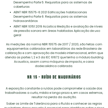
Desempenho Parte 5: Requisitos para os sistemas de
coberturas
ABNT NBR 15575-6:2021 Edificações habitacionais
Desempenho Parte 6: Requisitos para os sistemas
hidrossanitários
ABNT NBR 10151:2019 Acústica Medição e avaliação de níveis
de pressão sonora em áreas habitadas Aplicação de uso
geral
As medições da norma NBR 15575 de 2017 / 2020, são feitas com
equipamentos calibrados em laboratórios da rede Brasileira de
calibração e com aprovação de modelo internacional, enfim que
atenda as partes 1, 2 e 3 da IEC 61672 que tenha o módulo building
Acoustics, assim como máquina de impacto, e caixa
dodecaédrica calibrada.
NR 15 - RUÍDO DE MAQUINÁRIOS
A exposição constante a ruídos pode comprometer a saúde dos
trabalhadores a curto, médio e longo prazo e, em casos extremos,
resultar na perda da audição.
Saber os Limite de Tolerância para o Ruído e conhecer as regras
que tratam desse assunto é essencial para identificar evitar o risco