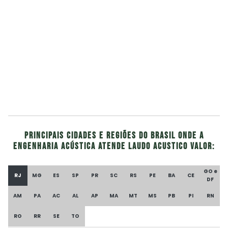
Principais cidades e regiões do Brasil onde a
Engenharia Acústica atende Laudo acustico valor:
GO e
RJ
MG
ES
SP
PR
SC
RS
PE
BA
CE
DF
AM
PA
AC
AL
AP
MA
MT
MS
PB
PI
RN
RO
RR
SE
TO