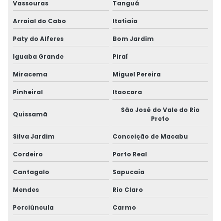
Vassouras
Tanguá
Arraial do Cabo
Itatiaia
Paty do Alferes
Bom Jardim
Iguaba Grande
Piraí
Miracema
Miguel Pereira
Pinheiral
Itaocara
São José do Vale do Rio
Quissamã
Preto
Silva Jardim
Conceição de Macabu
Cordeiro
Porto Real
Cantagalo
Sapucaia
Mendes
Rio Claro
Porciúncula
Carmo