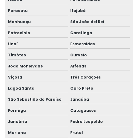
Paracatu
Itajubá
Manhuaçu
São João del Rei
Patrocínio
Caratinga
Unaí
Esmeraldas
Timóteo
Curvelo
João Monlevade
Alfenas
Viçosa
Três Corações
Lagoa Santa
Ouro Preto
São Sebastião do Paraíso
Janaúba
Formiga
Cataguases
Januária
Pedro Leopoldo
Mariana
Frutal