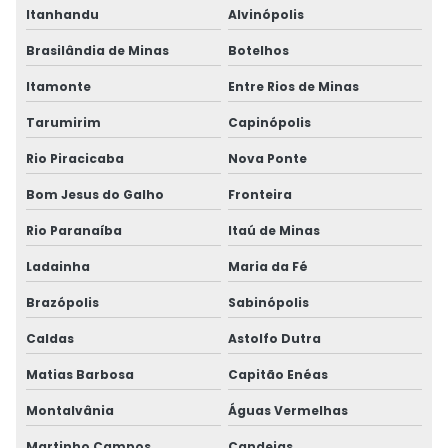
Itanhandu
Alvinópolis
Brasilândia de Minas
Botelhos
Itamonte
Entre Rios de Minas
Tarumirim
Capinópolis
Rio Piracicaba
Nova Ponte
Bom Jesus do Galho
Fronteira
Rio Paranaíba
Itaú de Minas
Ladainha
Maria da Fé
Brazópolis
Sabinópolis
Caldas
Astolfo Dutra
Matias Barbosa
Capitão Enéas
Montalvânia
Águas Vermelhas
Martinho Campos
Candeias