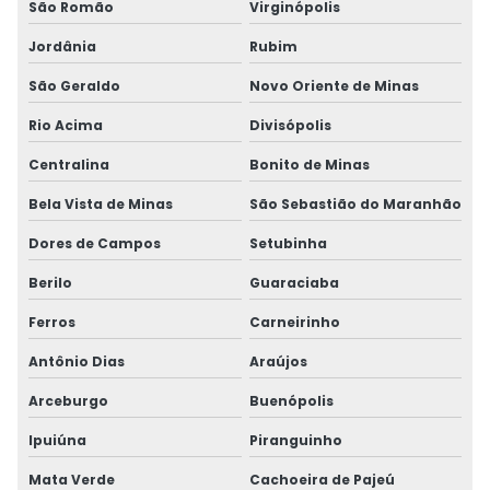
São Romão
Virginópolis
Jordânia
Rubim
São Geraldo
Novo Oriente de Minas
Rio Acima
Divisópolis
Centralina
Bonito de Minas
Bela Vista de Minas
São Sebastião do Maranhão
Dores de Campos
Setubinha
Berilo
Guaraciaba
Ferros
Carneirinho
Antônio Dias
Araújos
Arceburgo
Buenópolis
Ipuiúna
Piranguinho
Mata Verde
Cachoeira de Pajeú