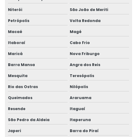
Niterói
São João de Meriti
Petrópolis
Volta Redonda
Macaé
Magé
Itaboraí
Cabo Frio
Maricá
Nova Friburgo
Barra Mansa
Angra dos Reis
Mesquita
Teresópolis
Rio das Ostras
Nilópolis
Queimados
Araruama
Resende
Itaguaí
São Pedro da Aldeia
Itaperuna
Japeri
Barra do Piraí