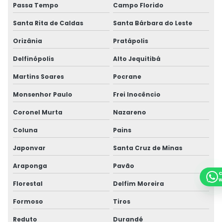
Passa Tempo
Campo Florido
Santa Rita de Caldas
Santa Bárbara do Leste
Orizânia
Pratápolis
Delfinópolis
Alto Jequitibá
Martins Soares
Pocrane
Monsenhor Paulo
Frei Inocêncio
Coronel Murta
Nazareno
Coluna
Pains
Japonvar
Santa Cruz de Minas
Araponga
Pavão
C
W
Florestal
Delfim Moreira
Formoso
Tiros
Reduto
Durandé