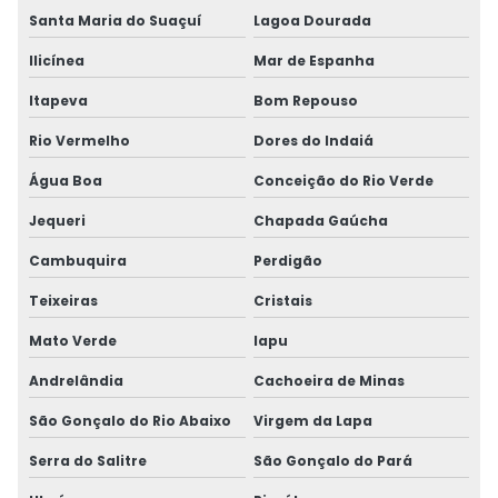
Santa Maria do Suaçuí
Lagoa Dourada
Ilicínea
Mar de Espanha
Itapeva
Bom Repouso
Rio Vermelho
Dores do Indaiá
Água Boa
Conceição do Rio Verde
Jequeri
Chapada Gaúcha
Cambuquira
Perdigão
Teixeiras
Cristais
Mato Verde
Iapu
Andrelândia
Cachoeira de Minas
São Gonçalo do Rio Abaixo
Virgem da Lapa
Serra do Salitre
São Gonçalo do Pará