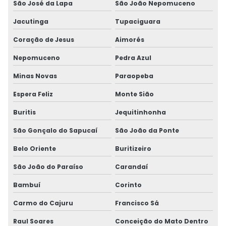
São José da Lapa
São João Nepomuceno
Jacutinga
Tupaciguara
Coração de Jesus
Aimorés
Nepomuceno
Pedra Azul
Minas Novas
Paraopeba
Espera Feliz
Monte Sião
Buritis
Jequitinhonha
São Gonçalo do Sapucaí
São João da Ponte
Belo Oriente
Buritizeiro
São João do Paraíso
Carandaí
Bambuí
Corinto
Carmo do Cajuru
Francisco Sá
Raul Soares
Conceição do Mato Dentro