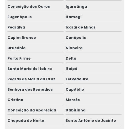
Conceição dos Ouros
Igaratinga
Eugenópolis
Itamogi
Pedralva
Icaraí de Minas
Capim Branco
Canápolis
Urucânia
Ninheira
Porto Firme
Delta
Santa Maria de Itabira
Itaipé
Pedras de Maria da Cruz
Fervedouro
Senhora dos Remédios
Capitólio
Cristina
Mercês
Conceição da Aparecida
Itabirinha
Chapada do Norte
Santo Antônio do Jacinto