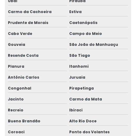
Ubaí
Piraúba
Carmo da Cachoeira
Estiva
Prudente de Morais
Caetanópolis
Cabo Verde
Campo do Meio
Gouveia
São João do Manhuaçu
Resende Costa
São Tiago
Planura
Itanhomi
Antônio Carlos
Juruaia
Congonhal
Pirapetinga
Jacinto
Carmo da Mata
Recreio
Ibiraci
Bueno Brandão
Alto Rio Doce
Coroaci
Ponto dos Volantes