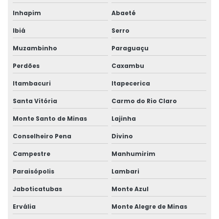
Inhapim
Abaeté
Ibiá
Serro
Muzambinho
Paraguaçu
Perdões
Caxambu
Itambacuri
Itapecerica
Santa Vitória
Carmo do Rio Claro
Monte Santo de Minas
Lajinha
Conselheiro Pena
Divino
Campestre
Manhumirim
Paraisópolis
Lambari
Jaboticatubas
Monte Azul
Ervália
Monte Alegre de Minas