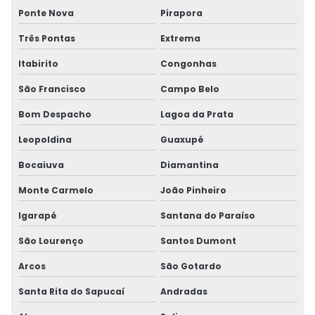
Ponte Nova
Pirapora
Três Pontas
Extrema
Itabirito
Congonhas
São Francisco
Campo Belo
Bom Despacho
Lagoa da Prata
Leopoldina
Guaxupé
Bocaiuva
Diamantina
Monte Carmelo
João Pinheiro
Igarapé
Santana do Paraíso
São Lourenço
Santos Dumont
Arcos
São Gotardo
Santa Rita do Sapucaí
Andradas