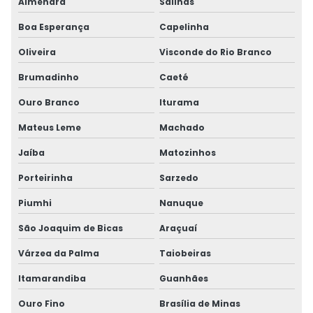
Almenara
Salinas
Boa Esperança
Capelinha
Oliveira
Visconde do Rio Branco
Brumadinho
Caeté
Ouro Branco
Iturama
Mateus Leme
Machado
Jaíba
Matozinhos
Porteirinha
Sarzedo
Piumhi
Nanuque
São Joaquim de Bicas
Araçuaí
Várzea da Palma
Taiobeiras
Itamarandiba
Guanhães
Ouro Fino
Brasília de Minas