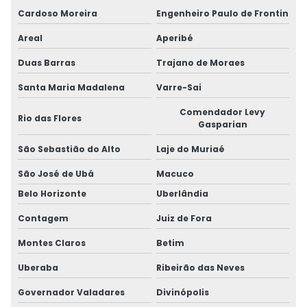
Cardoso Moreira
Engenheiro Paulo de Frontin
Areal
Aperibé
Duas Barras
Trajano de Moraes
Santa Maria Madalena
Varre-Sai
Comendador Levy
Rio das Flores
Gasparian
São Sebastião do Alto
Laje do Muriaé
São José de Ubá
Macuco
Belo Horizonte
Uberlândia
Contagem
Juiz de Fora
Montes Claros
Betim
Uberaba
Ribeirão das Neves
Governador Valadares
Divinópolis