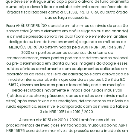
que deve ser entregue uma cópia para o alvará de funcionamento
e uma cópia deverá ficar no estabelecimento para conferencia de
órgãos fiscalizadores como a CETESB, PREFEITURA, ou outro órgão
que se faça necessário.
Essa ANÁLISE DE RUÍDO, consiste em aferirmos os níveis de pressão
sonora total (com o elemento em análise ligado ou funcionando)
e o nível de pressão sonora residual (com o elemento em análise
desligado ou fora de funcionamento) seguindo os métodos de
MEDIÇÕES DE RUÍDO determinadas pela ABNT NBR 10151 de 2019 /
2020 em pontos externos ou pontos de entorno ao
empreendimento, esses pontos podem ser determinados no local
ou pré-determinado em planta ou nas imagens do Google, esses
ruídos aferidos corretamente, com equipamentos calibrados em
laboratórios da rede Brasileira de calibração e com aprovação de
modelo internacional, enfim que atenda as partes 1, 2 e 3 da IEC
61672, devem ser levados para o laboratório, onde as medições
serão escutadas novamente e limpas dos ruídos intrusivos
(latidas de cachorro, pássaros, carros e motos com níveis muito
altos) após essa faxina nas medições, determinamos os níveis de
ruído específico, esse nível é comparado com os níveis da tabela
3 da NBR 10151 de 2019 / 2020.
A norma nbr 10151 de 2019 / 2020 também nos dá os
procedimentos de medições em fachadas, muito usado na ABNT
NBR 15575 para determinar níveis de pressão sonora incidente em