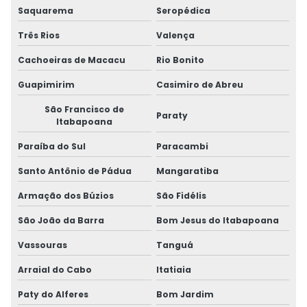
Saquarema
Seropédica
Três Rios
Valença
Cachoeiras de Macacu
Rio Bonito
Guapimirim
Casimiro de Abreu
São Francisco de
Paraty
Itabapoana
Paraíba do Sul
Paracambi
Santo Antônio de Pádua
Mangaratiba
Armação dos Búzios
São Fidélis
São João da Barra
Bom Jesus do Itabapoana
Vassouras
Tanguá
Arraial do Cabo
Itatiaia
Paty do Alferes
Bom Jardim