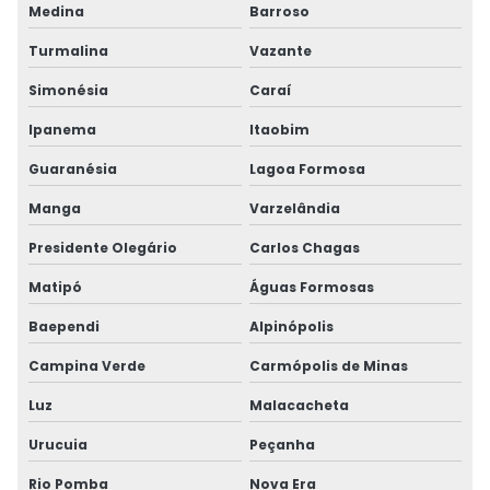
Medina
Barroso
Turmalina
Vazante
Simonésia
Caraí
Ipanema
Itaobim
Guaranésia
Lagoa Formosa
Manga
Varzelândia
Presidente Olegário
Carlos Chagas
Matipó
Águas Formosas
Baependi
Alpinópolis
Campina Verde
Carmópolis de Minas
Luz
Malacacheta
Urucuia
Peçanha
Rio Pomba
Nova Era