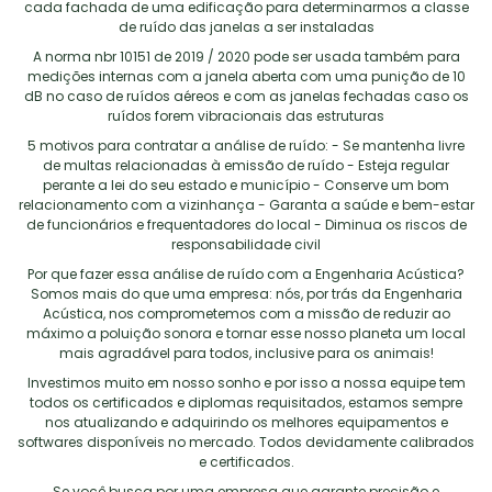
cada fachada de uma edificação para determinarmos a classe
de ruído das janelas a ser instaladas
A norma nbr 10151 de 2019 / 2020 pode ser usada também para
medições internas com a janela aberta com uma punição de 10
dB no caso de ruídos aéreos e com as janelas fechadas caso os
ruídos forem vibracionais das estruturas
5 motivos para contratar a análise de ruído: - Se mantenha livre
de multas relacionadas à emissão de ruído - Esteja regular
perante a lei do seu estado e município - Conserve um bom
relacionamento com a vizinhança - Garanta a saúde e bem-estar
de funcionários e frequentadores do local - Diminua os riscos de
responsabilidade civil
Por que fazer essa análise de ruído com a Engenharia Acústica?
Somos mais do que uma empresa: nós, por trás da Engenharia
Acústica, nos comprometemos com a missão de reduzir ao
máximo a poluição sonora e tornar esse nosso planeta um local
mais agradável para todos, inclusive para os animais!
Investimos muito em nosso sonho e por isso a nossa equipe tem
todos os certificados e diplomas requisitados, estamos sempre
nos atualizando e adquirindo os melhores equipamentos e
softwares disponíveis no mercado. Todos devidamente calibrados
e certificados.
Se você busca por uma empresa que garante precisão e