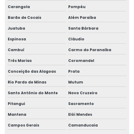
Carangola
Pompéu
Barão de Cocais
Além Paraíba
Juatuba
Santa Bárbara
Espinosa
Cláudio
Cambuí
Carmo do Paranaíba
Três Marias
Coromandel
Conceição das Alagoas
Prata
Rio Pardo de Minas
Mutum
Santo Antônio do Monte
Novo Cruzeiro
Pitangui
Sacramento
Mantena
Elói Mendes
Campos Gerais
Camanducaia