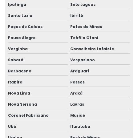
Ipatinga
Sete Lagoas
Santa Luzia
Ibirité
Poços de Caldas
Patos de Minas
Pouso Alegre
Teófilo Otoni
Varginha
Conselheiro Lafaiete
Sabará
Vespasiano
Barbacena
Araguari
Itabira
Passos
Nova Lima
Araxá
Nova Serrana
Lavras
Coronel Fabriciano
Muriaé
Ubá
Ituiutaba
Itaúna
Pará de Minas