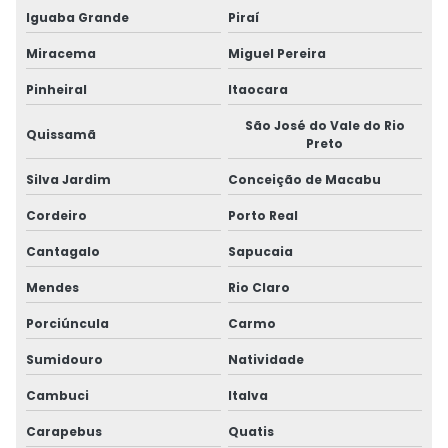
Iguaba Grande
Piraí
Miracema
Miguel Pereira
Pinheiral
Itaocara
São José do Vale do Rio
Quissamã
Preto
Silva Jardim
Conceição de Macabu
Cordeiro
Porto Real
Cantagalo
Sapucaia
Mendes
Rio Claro
Porciúncula
Carmo
Sumidouro
Natividade
Cambuci
Italva
Carapebus
Quatis