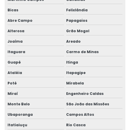
Bicas
Felixlândia
Abre Campo
Papagaios
Alterosa
Grão Mogol
Joaíma
Areado
Itaguara
Carmo de Minas
Guapé
Itinga
Ataléia
Itapagipe
Poté
Mirabela
Miraí
Engenheiro Caldas
Monte Belo
São João das Missões
Ubaporanga
Campos Altos
Itatiaiuçu
Rio Casca