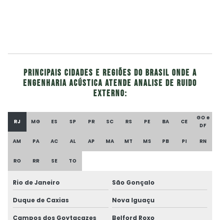
Principais cidades e regiões do Brasil onde a
Engenharia Acústica atende Analise de ruido
externo:
GO e
RJ
MG
ES
SP
PR
SC
RS
PE
BA
CE
DF
AM
PA
AC
AL
AP
MA
MT
MS
PB
PI
RN
RO
RR
SE
TO
Rio de Janeiro
São Gonçalo
Duque de Caxias
Nova Iguaçu
Campos dos Goytacazes
Belford Roxo