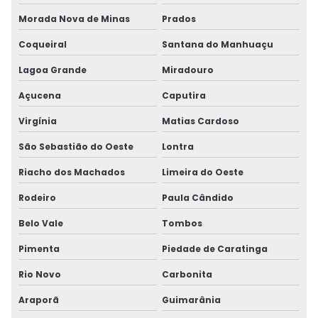
Morada Nova de Minas
Prados
Coqueiral
Santana do Manhuaçu
Lagoa Grande
Miradouro
Açucena
Caputira
Virgínia
Matias Cardoso
São Sebastião do Oeste
Lontra
Riacho dos Machados
Limeira do Oeste
Rodeiro
Paula Cândido
Belo Vale
Tombos
Pimenta
Piedade de Caratinga
Rio Novo
Carbonita
Araporã
Guimarânia