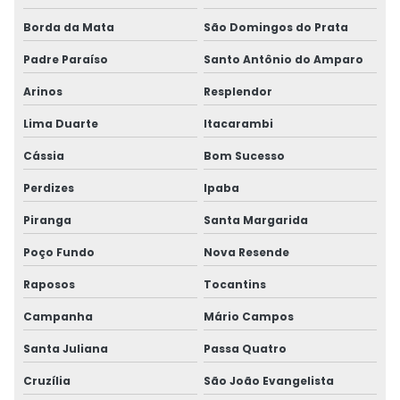
Borda da Mata
São Domingos do Prata
Padre Paraíso
Santo Antônio do Amparo
Arinos
Resplendor
Lima Duarte
Itacarambi
Cássia
Bom Sucesso
Perdizes
Ipaba
Piranga
Santa Margarida
Poço Fundo
Nova Resende
Raposos
Tocantins
Campanha
Mário Campos
Santa Juliana
Passa Quatro
Cruzília
São João Evangelista