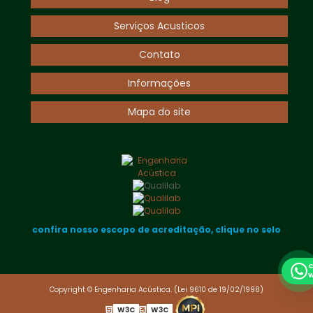
Serviços Acusticos
Contato
Informações
Mapa do site
confira nosso escopo de acreditação, clique no selo
C
W
Copyright © Engenharia Acústica. (Lei 9610 de 19/02/1998)
W3C
W3C